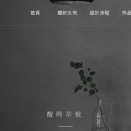
首頁
關於久玳
設計流程
作
醒時茶栽